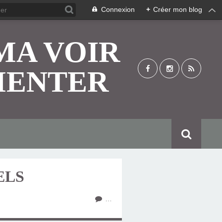
Connexion
+
Créer mon blog
MA VOIR
MENTER
ELS
…