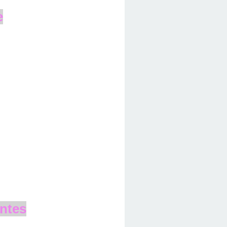
e
ntes