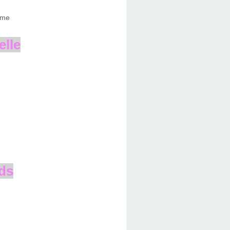
elle
ds