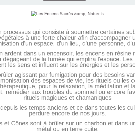
un processus qui consiste à soumettre certaines su
végétales à une forte chaleur afin d'accompagner un 
isation d'un espace, d'un lieu, d'une personne, d'un
 ardent dans un encensoir, les encens en résine n
dégageant de la fumée qui emplira l'espace. Les p
ent les sens et influent sur les énergies et les pers
brûler agissant par fumigation pour des besoins va
harmonisation des espaces de vie, les rituels ou le
érapeutique, pour la relaxation, la méditation et l
it, remédier aux troubles du sommeil ou encore favo
rituels magiques et chamaniques
 depuis les temps anciens et ce dans toutes les cul
perdure encore de nos jours.
 et Cônes sont à brûler sur un charbon et dans u
métal ou en terre cuite.