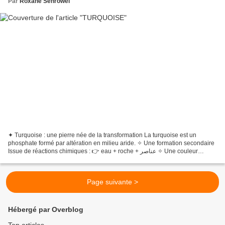
Par
Roxane Senrowei
✦ Turquoise : une pierre née de la transformation La turquoise est un
phosphate formé par altération en milieu aride. ✧ Une formation secondaire
Issue de réactions chimiques : 👉 eau + roche + عناصر ✧ Une couleur
caractéristique Bleu ou vert : 👉 cuivre...
Page suivante >
Hébergé par Overblog