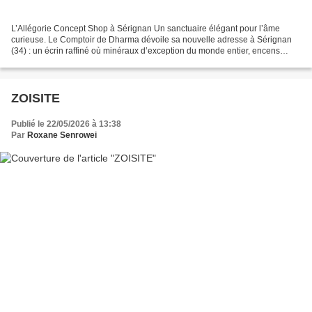
L’Allégorie Concept Shop à Sérignan Un sanctuaire élégant pour l’âme
curieuse. Le Comptoir de Dharma dévoile sa nouvelle adresse à Sérignan
(34) : un écrin raffiné où minéraux d’exception du monde entier, encens
rares, bijoux en pierres fines et précieuses,...
ZOISITE
Publié le 22/05/2026 à 13:38
Par
Roxane Senrowei