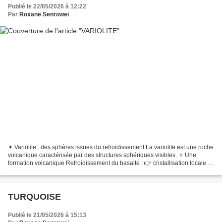
Publié le 22/05/2026 à 12:22
Par
Roxane Senrowei
✦ Variolite : des sphères issues du refroidissement La variolite est une roche
volcanique caractérisée par des structures sphériques visibles. ✧ Une
formation volcanique Refroidissement du basalte : 👉 cristallisation locale ✧
Une structure unique Sphères...
TURQUOISE
Publié le 21/05/2026 à 15:13