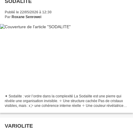
SODALITE
Publié le 22/05/2026 à 12:30
Par
Roxane Senrowei
✦ Sodalite : voir l’ordre dans la complexité La Sodalite est une pierre qui
révèle une organisation invisible. ✧ Une structure cachée Pas de cristaux
visibles, mais : 👉 une cohérence interne réelle ✧ Une couleur révélatrice
Son bleu profond montre : 👉...
VARIOLITE