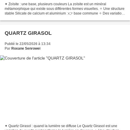
✦ Zoïsite : une base, plusieurs couleurs La zoïsite est un minéral
métamorphique qui existe sous différentes formes visuelles. ✧ Une structure
stable Silicate de calcium et aluminium : 👉 base commune ✧ Des variations
visibles Couleurs multiples : 👉 éléments...
QUARTZ GIRASOL
Publié le 22/05/2026 à 13:34
Par
Roxane Senrowei
✦ Quartz Girasol : quand la lumière se diffuse Le Quartz Girasol est une