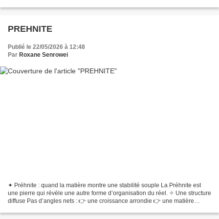
✧ Un gradient visible Rose au centre,...
PREHNITE
Publié le 22/05/2026 à 12:48
Par
Roxane Senrowei
✦ Préhnite : quand la matière montre une stabilité souple La Préhnite est
une pierre qui révèle une autre forme d’organisation du réel. ✧ Une structure
diffuse Pas d’angles nets : 👉 une croissance arrondie 👉 une matière
continue ✧ Une lumière adoucie...