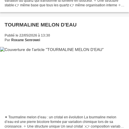
variation du quartz qui transforme la lumière en douceur. ✧ Une structure
stable 👉 même base que tous les quartz 👉 même organisation interne ✧
Une modification clé 👉 diffusion de...
TOURMALINE MELON D'EAU
Publié le 22/05/2026 à 13:30
Par
Roxane Senrowei
✦ Tourmaline melon d’eau : un cristal en évolution La tourmaline melon
d’eau est une pierre bicolore formée par variation chimique lors de sa
croissance. ✧ Une structure unique Un seul cristal : 👉 composition variable