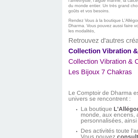
l'améthyste, l'aigue marine, la calcéd
du monde entier. Un très grand choi
goûts et vos besoins.
Rendez Vous
à la boutique L'Allég
Dharma. Vous pouvez aussi faire vo
les modalités,
Retrouvez d'autres créa
Collection Vibration 
Collection Vibration &
Les Bijoux 7 Chakras
Le Comptoir de Dharma est 
univers se rencontrent :
La boutique
L’Allégo
monde, aux encens, au
personnalisées, ainsi
Des activités toute l’
Vous pouvez
consult