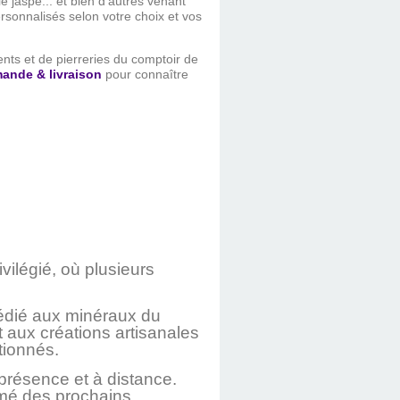
 le jaspe... et bien d'autres venant
rsonnalisés selon votre choix et vos
ments et de pierreries du comptoir de
ande & livraison
pour connaître
vilégié, où plusieurs
édié aux minéraux du
t aux créations artisanales
tionnés.
n présence et à distance.
rmé des prochains