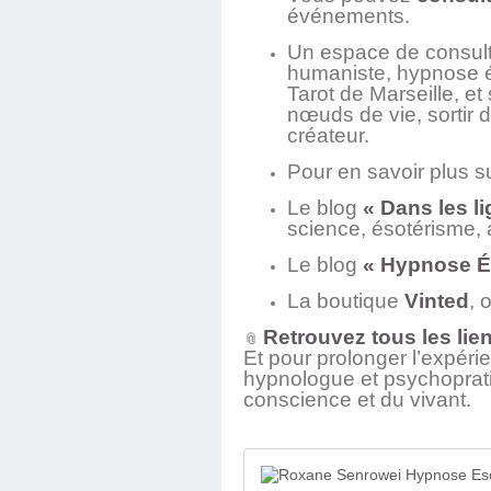
événements.
Un espace de consult
humaniste, hypnose 
Tarot de Marseille, e
nœuds de vie, sortir d
créateur.
Pour en savoir plus 
Le blog
« Dans les l
science, ésotérisme, a
Le blog
« Hypnose É
La boutique
Vinted
, 
Retrouvez tous les lie
📎
Et pour prolonger l’expé
hypnologue et psychopratic
conscience et du vivant.