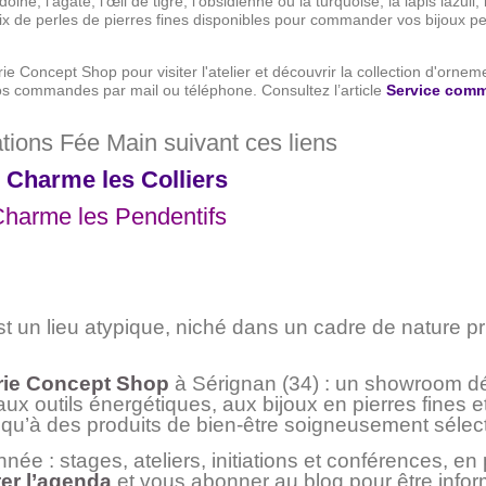
oine, l'agate, l’œil de tigre, l'obsidienne ou la turquoise, la lapis lazuli,
x de perles de pierres fines disponibles pour commander vos bijoux pe
orie Concept Shop
pour visiter l'atelier et découvrir la collection d'orne
s commandes par mail ou téléphone. Consultez l’article
Service comm
tions Fée Main suivant ces liens
& Charme les Colliers
 Charme les Pendentifs
un lieu atypique, niché dans un cadre de nature pri
rie Concept Shop
à Sérignan (34) : un showroom d
x outils énergétiques, aux bijoux en pierres fines e
 qu’à des produits de bien-être soigneusement sélec
année : stages, ateliers, initiations et conférences, e
er l’agenda
et vous abonner au blog pour être info