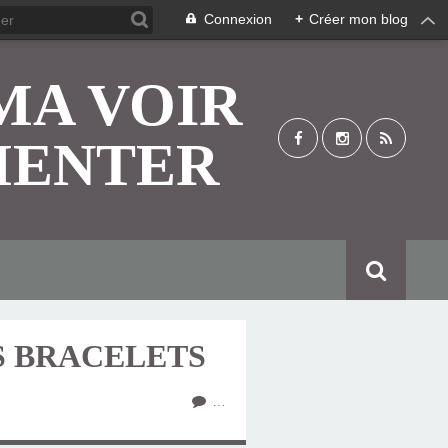
Connexion
+
Créer mon blog
MA VOIR
MENTER
S BRACELETS
…