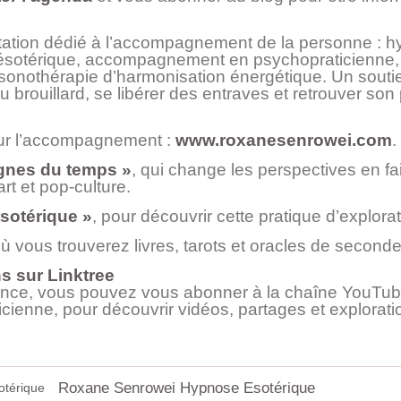
ation dédié à l’accompagnement de la personne : h
ésotérique, accompagnement en psychopraticienne,
t sonothérapie d’harmonisation énergétique. Un sout
u brouillard, se libérer des entraves et retrouver so
sur l’accompagnement :
www.roxanesenrowei.com
.
ignes du temps »
, qui change les perspectives en fai
rt et pop-culture.
sotérique »
, pour découvrir cette pratique d’explora
où vous trouverez livres, tarots et oracles de second
ns sur Linktree
rience, vous pouvez vous abonner à la chaîne YouT
ienne, pour découvrir vidéos, partages et explorati
Roxane Senrowei Hypnose Esotérique