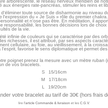
ature arborescente, le réseau nerveux méridien de not
é aux énergies rate-pancréas, stimuler les reins et lib
et d'éliminer toute source de disharmonie au niveau du
n de l'expression du « Je Suis » rôle du premier chakra
r personnalité et n'ose pas être. En méditation, il app
 de responsabilité, les bonnes décisions lors de cho
cultés de la vie.
été infinie de couleurs qui se caractérise par des orb
es richesses, il est attribué, par ses aspects caract
ent cellulaire, au foie, au vieillissement, à la crois
à l'esprit, favorise le sens diplomatique et permet de
 votre poignet prenez la mesure avec un mètre ruban (
n de vos bracelets.
S 15/16cm
M 17/18cm
L 19/20cm
er votre bracelet au tarif de 30€ (hors frais d
lire
l'article Commande & livraison
et les
C.G.V.