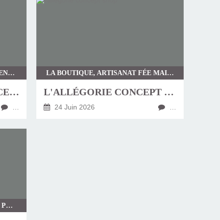
MONDE MINÉRAL, PLACE DES RENCONTRES
LA BOUTIQUE, ARTISANAT FÉE MAINS, BIEN ÊTRE BIEN VIVRE, ENCENS, MONDE MINÉRAL
LA MINÉRALOGIE PERCEPTIVE
L'ALLÉGORIE CONCEPT SHOP
…
24 Juin 2026
…
LA BOUTIQUE, CONSULTATIONS, PLACE DES RENCONTRES