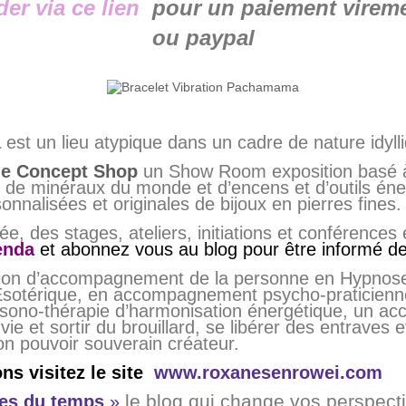
r via ce lien
pour un paiement virem
ou paypal
a
est un lieu atypique dans un cadre de nature idy
rie Concept Shop
un Show Room exposition basé à
 de minéraux du monde et d’encens et d’outils éne
onnalisées et originales de bijoux en pierres fines.
née, des stages, ateliers, initiations et conférence
enda
et abonnez vous au blog pour être informé 
ion
d’accompagnement de la personne en
Hypnose
sotérique, en accompagnement psycho-praticienn
sono-thérapie d’harmonisation énergétique, un 
 et sortir du brouillard, se libérer des entraves e
n pouvoir souverain créateur.
s visitez le site
www.roxanesenrowei.com
le blog qui change vos perspectiv
nes du temps
»