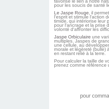
favorise le lien à notre n
pour les soucis de santé li
Le Jaspe Rouge
, il perm
l'esprit et stimule l'actio
timide, qui intériorise leu
pour l'ancrage et la prise
volonté d'affronter les diffi
Jaspe Orbiculaire
une vari
multiples. Jaspes de grand
une cellule, au développem
morale et légèreté (bulle) 
en restant relié à la terre.
Pour calculer la taille de
prenez comme référence u
pour command