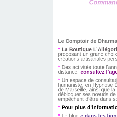
Commande
Le Comptoir de Dharm
*
La Boutique L’Allégo
proposant un grand choix
créations artisanales pers
*
Des activités toute l'an
distance,
consultez l'ag
*
Un espace de consultat
humaniste, en
Hypnose
É
de Marseille,
ainsi que la
débloquer ses nœuds de vie
empêchent d’être dans so
*
Pour plus d’information
*
Le blog
«
dans les lig