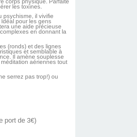
re corps physique. Parfaite
érer les toxines.
 psychisme, il vivifie
. Idéal pour les gens
ortera une aide précieuse
ix complexes en donnant la
es (ronds) et des lignes
éristiques et semblable à
sance. Il amène souplesse
s méditation aériennes tout
ne serrez pas trop!) ou
e port de 3€)