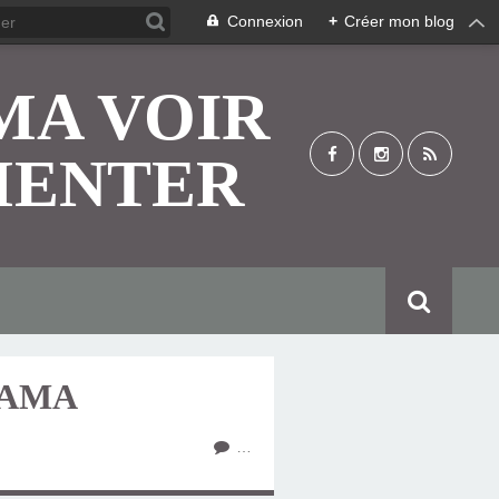
Connexion
+
Créer mon blog
MA VOIR
MENTER
MAMA
…