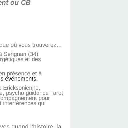
ent ou CB
llique où vous trouverez…
 Serignan (34)
rgétiques et des
s en présence et à
des événements.
 Ericksonienne,
e, psycho guidance Tarot
accompagnement pour
t interférences qui
es quand l’histoire, la