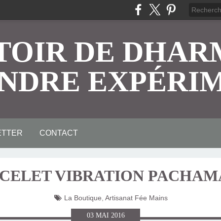
TOIR DE DHAR
NDRE EXPÉRI
ETTER
CONTACT
RCEPTION
ÉRIENCE
S
S
CELET VIBRATION PACHA
La Boutique
,
Artisanat Fée Mains
03
MAI
2016