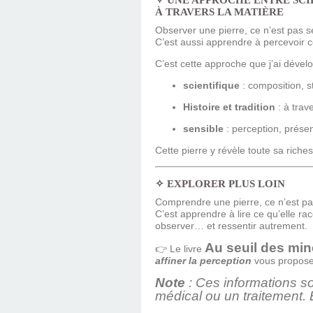
✧ UNE APPROCHE ENTRE SCI
À TRAVERS LA MATIÈRE
Observer une pierre, ce n’est pas
C’est aussi apprendre à percevoir c
C’est cette approche que j’ai déve
scientifique
: composition, s
Histoire et tradition
: à trav
sensible
: perception, présen
Cette pierre y révèle toute sa riche
✧ EXPLORER PLUS LOIN
Comprendre une pierre, ce n’est pa
C’est apprendre à lire ce qu’elle ra
observer… et ressentir autrement.
Au seuil des mi
👉 Le livre
affiner la perception
vous propose 
Note
: Ces informations so
médical ou un traitement.