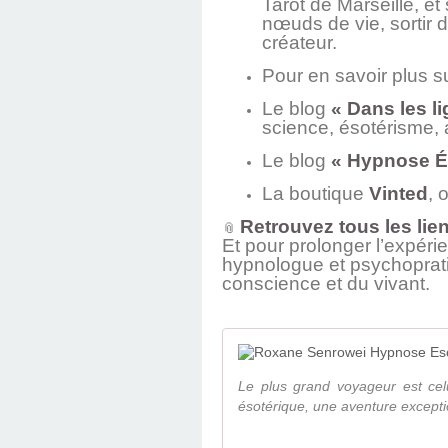
Tarot de Marseille, e
nœuds de vie, sortir d
créateur.
Pour en savoir plus 
Le blog
« Dans les l
science, ésotérisme, a
Le blog
« Hypnose É
La boutique
Vinted
, 
Retrouvez tous les lie
📎
Et pour prolonger l’expé
hypnologue et psychopratic
conscience et du vivant.
Le plus grand voyageur est celu
ésotérique, une aventure exceptio