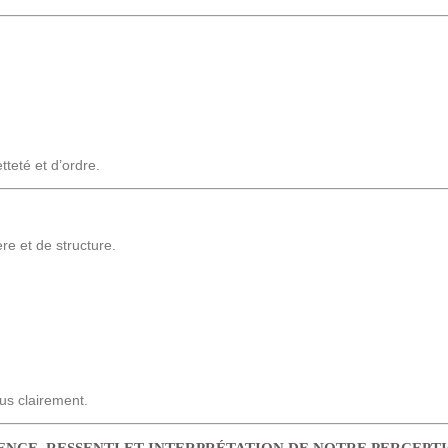
teté et d’ordre.
re et de structure.
lus clairement.