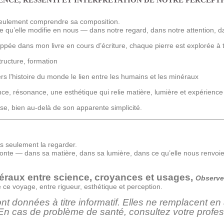
ENCE, RESSENTI ET INTERPRÉTATION DE NOTRE PERCEPTI
 seulement comprendre sa composition.
e qu’elle modifie en nous — dans notre regard, dans notre attention, d
loppée dans mon livre
en cours d’écriture
, chaque pierre est explorée à 
tructure, formation
ers l'histoire du monde le lien entre les humains et les minéraux
ce, résonance, une esthétique qui relie matière, lumière et expérience
sse, bien au-delà de son apparente simplicité.
s seulement la regarder.
conte — dans sa matière, dans sa lumière, dans ce qu’elle nous renvoie. 
néraux
entre
science, croyances et usages,
Observer
ce voyage, entre rigueur, esthétique et perception.
nt données à titre informatif. Elles ne remplacent e
 En cas de problème de santé, consultez votre profes