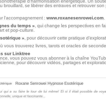
t sonothérapie d’harmonisation énergétique. Un sout
u brouillard, se libérer des entraves et retrouver so
sur l’accompagnement :
www.roxanesenrowei.com
.
ignes du temps »
, qui change les perspectives en fai
rt et pop-culture.
sotérique »
, pour découvrir cette pratique d’explora
où vous trouverez livres, tarots et oracles de second
ns sur Linktree
rience, vous pouvez vous abonner à la chaîne YouT
ienne, pour découvrir vidéos, partages et explorati
Roxane Senrowei Hypnose Esotérique
i qui a su faire le tour de lui même! Et si il était possible de voy
nnelle, unique et fascinante...